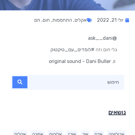
יולי 21, 2022
אקלים
,
התחממות
,
חום
,
חם
@ask__dani
גלי חום וזה
#לומדים_עם_טיקטוק
♬ original sound – Dani Buller
נושאים
אבולוציה
אדם
אור
אורז
אלוהים
אמונה
אקלים