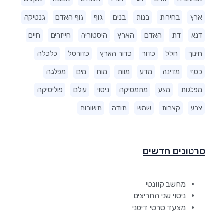
ארץ
בחירות
בנות
בנים
גוף
גוף האדם
גנטיקה
דנא
דת
האדם
הארץ
היסטוריה
חייזרים
חיים
חינוך
חלל
כדור
כדור הארץ
כדורסל
כלכלה
כסף
מדינה
מדע
מוות
מוח
מים
מפלגה
מפלגות
מצע
מתמטיקה
ניסוי
עולם
פוליטיקה
צבע
קצרות
שמש
תודה
תשובות
סרטונים חדשים
מחשב קוונטי
ניסוי שני החריצים
מצעד סרטי דיסני