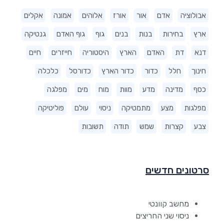
אבולוציה
אדם
אור
אורז
אלוהים
אמונה
אקלים
ארץ
בחירות
בנות
בנים
גוף
גוף האדם
גנטיקה
דנא
דת
האדם
הארץ
היסטוריה
חייזרים
חיים
חינוך
חלל
כדור
כדור הארץ
כדורסל
כלכלה
כסף
מדינה
מדע
מוות
מוח
מים
מפלגה
מפלגות
מצע
מתמטיקה
ניסוי
עולם
פוליטיקה
צבע
קצרות
שמש
תודה
תשובות
סרטונים חדשים
מחשב קוונטי
ניסוי שני החריצים