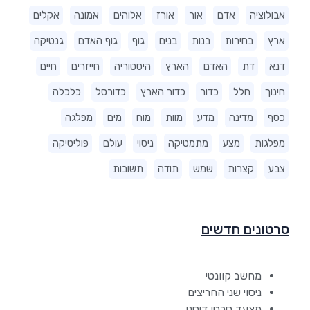
אבולוציה
אדם
אור
אורז
אלוהים
אמונה
אקלים
ארץ
בחירות
בנות
בנים
גוף
גוף האדם
גנטיקה
דנא
דת
האדם
הארץ
היסטוריה
חייזרים
חיים
חינוך
חלל
כדור
כדור הארץ
כדורסל
כלכלה
כסף
מדינה
מדע
מוות
מוח
מים
מפלגה
מפלגות
מצע
מתמטיקה
ניסוי
עולם
פוליטיקה
צבע
קצרות
שמש
תודה
תשובות
סרטונים חדשים
מחשב קוונטי
ניסוי שני החריצים
מצעד סרטי דיסני