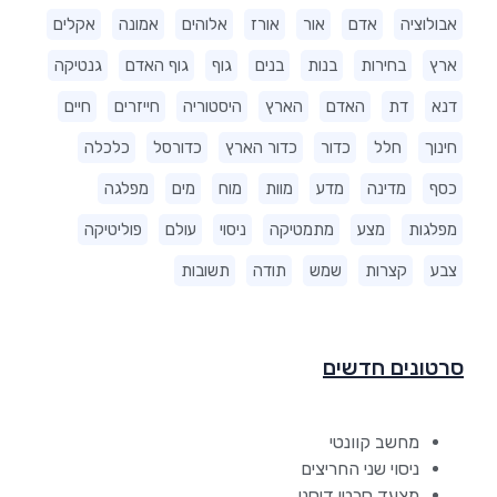
אבולוציה
אדם
אור
אורז
אלוהים
אמונה
אקלים
ארץ
בחירות
בנות
בנים
גוף
גוף האדם
גנטיקה
דנא
דת
האדם
הארץ
היסטוריה
חייזרים
חיים
חינוך
חלל
כדור
כדור הארץ
כדורסל
כלכלה
כסף
מדינה
מדע
מוות
מוח
מים
מפלגה
מפלגות
מצע
מתמטיקה
ניסוי
עולם
פוליטיקה
צבע
קצרות
שמש
תודה
תשובות
סרטונים חדשים
מחשב קוונטי
ניסוי שני החריצים
מצעד סרטי דיסני