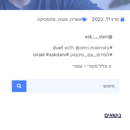
מרץ 11, 2022
אשליה
,
טעות
,
מתמטיקה
@ask__dani
with @omri.malinsky
#duet
#לומדים_עם_טיקטוק
#israel
#askdani
♬ צליל מקורי – עומרי
נושאים