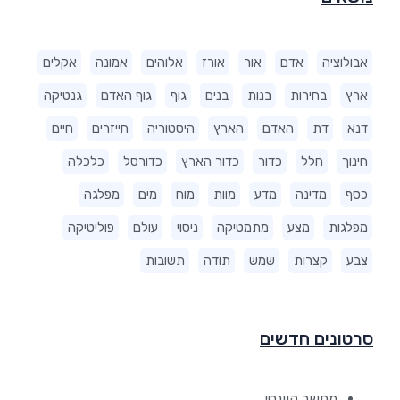
אבולוציה
אדם
אור
אורז
אלוהים
אמונה
אקלים
ארץ
בחירות
בנות
בנים
גוף
גוף האדם
גנטיקה
דנא
דת
האדם
הארץ
היסטוריה
חייזרים
חיים
חינוך
חלל
כדור
כדור הארץ
כדורסל
כלכלה
כסף
מדינה
מדע
מוות
מוח
מים
מפלגה
מפלגות
מצע
מתמטיקה
ניסוי
עולם
פוליטיקה
צבע
קצרות
שמש
תודה
תשובות
סרטונים חדשים
מחשב קוונטי