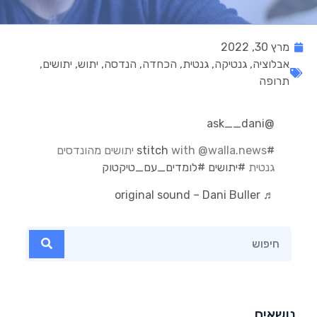
מרץ 30, 2022
אבלוציה
,
גנטיקה
,
גנטית
,
הכחדה
,
הנדסה
,
יתוש
,
יתושים
,
תרופה
@ask__dani
#stitch
with @walla.news יתושים מהונדסים
גנטית
#יתושים
#לומדים_עם_טיקטוק
♬ original sound – Dani Buller
נושאים