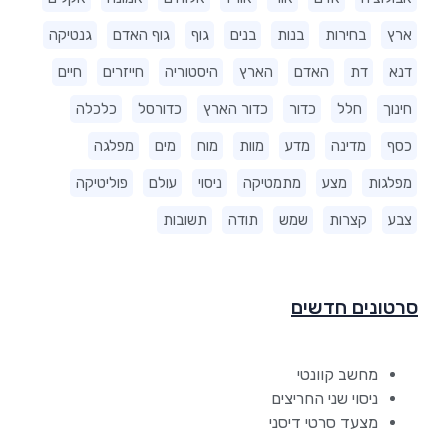
ארץ
בחירות
בנות
בנים
גוף
גוף האדם
גנטיקה
דנא
דת
האדם
הארץ
היסטוריה
חייזרים
חיים
חינוך
חלל
כדור
כדור הארץ
כדורסל
כלכלה
כסף
מדינה
מדע
מוות
מוח
מים
מפלגה
מפלגות
מצע
מתמטיקה
ניסוי
עולם
פוליטיקה
צבע
קצרות
שמש
תודה
תשובות
סרטונים חדשים
מחשב קוונטי
ניסוי שני החריצים
מצעד סרטי דיסני