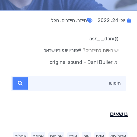
יולי 24, 2022
חייזר
,
חייזרים
,
חלל
@ask__dani
יש ראיות לחייזרים?
#פוריו
#פוריוישראל
♬ original sound – Dani Buller
נושאים
אבולוציה
אדם
אור
אורז
אלוהים
אמונה
אקלים