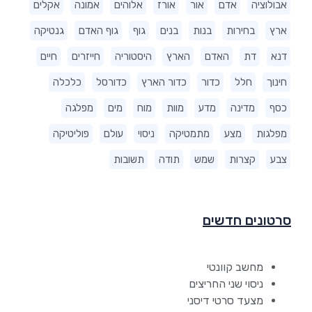
אבולוציה
אדם
אור
אורז
אלוהים
אמונה
אקלים
ארץ
בחירות
בנות
בנים
גוף
גוף האדם
גנטיקה
דנא
דת
האדם
הארץ
היסטוריה
חייזרים
חיים
חינוך
חלל
כדור
כדור הארץ
כדורסל
כלכלה
כסף
מדינה
מדע
מוות
מוח
מים
מפלגה
מפלגות
מצע
מתמטיקה
ניסוי
עולם
פוליטיקה
צבע
קצרות
שמש
תודה
תשובות
סרטונים חדשים
מחשב קוונטי
ניסוי שני החריצים
מצעד סרטי דיסני