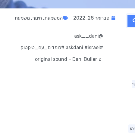
פברואר 28, 2022
המשמעת
,
חינוך
,
משמעת
@ask__dani
#askdani
#israel
#לומדים_עם_טיקטוק
♬ original sound – Dani Buller
ף
צע