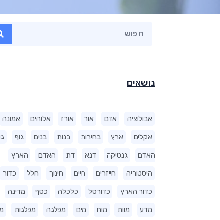
נושאים
אבולוציה
אדם
אור
אורז
אלוהים
אמונה
אקלים
ארץ
בחירות
בנות
בנים
גוף
גו
האדם
גנטיקה
דנא
דת
האדם
הארץ
היסטוריה
חייזרים
חיים
חינוך
חלל
כדור
כדור הארץ
כדורסל
כלכלה
כסף
מדינה
מדע
מוות
מוח
מים
מפלגה
מפלגות
מ