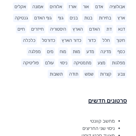
אבולוציה
אדם
אור
אורז
אלוהים
אמונה
אקלים
ארץ
בחירות
בנות
בנים
גוף
גוף האדם
גנטיקה
דנא
דת
האדם
הארץ
היסטוריה
חייזרים
חיים
חינוך
חלל
כדור
כדור הארץ
כדורסל
כלכלה
כסף
מדינה
מדע
מוות
מוח
מים
מפלגה
מפלגות
מצע
מתמטיקה
ניסוי
עולם
פוליטיקה
צבע
קצרות
שמש
תודה
תשובות
סרטונים חדשים
מחשב קוונטי
ניסוי שני החריצים
מצעד סרטי דיסני