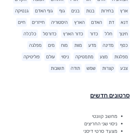
ארץ
בחירות
בנות
בנים
גוף
גוף האדם
גנטיקה
דנא
דת
האדם
הארץ
היסטוריה
חייזרים
חיים
חינוך
חלל
כדור
כדור הארץ
כדורסל
כלכלה
כסף
מדינה
מדע
מוות
מוח
מים
מפלגה
מפלגות
מצע
מתמטיקה
ניסוי
עולם
פוליטיקה
צבע
קצרות
שמש
תודה
תשובות
סרטונים חדשים
מחשב קוונטי
ניסוי שני החריצים
מצעד סרטי דיסני