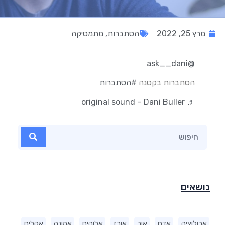
מרץ 25, 2022
הסתברות
,
מתמטיקה
@ask__dani
הסתברות בקטנה
#הסתברות
♬ original sound – Dani Buller
נושאים
אבולוציה
אדם
אור
אורז
אלוהים
אמונה
אקלים