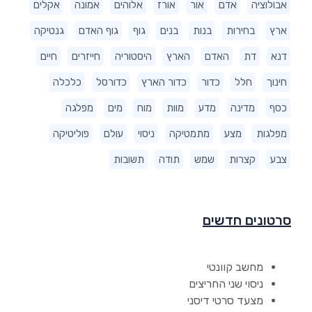
אבולוציה
אדם
אור
אורז
אלוהים
אמונה
אקלים
ארץ
בחירות
בנות
בנים
גוף
גוף האדם
גנטיקה
דנא
דת
האדם
הארץ
היסטוריה
חייזרים
חיים
חינוך
חלל
כדור
כדור הארץ
כדורסל
כלכלה
כסף
מדינה
מדע
מוות
מוח
מים
מפלגה
מפלגות
מצע
מתמטיקה
ניסוי
עולם
פוליטיקה
צבע
קצרות
שמש
תודה
תשובות
סרטונים חדשים
מחשב קוונטי
ניסוי שני החריצים
מצעד סרטי דיסני