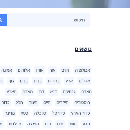
נושאים
אבולוציה
אדם
אור
אורז
אלוהים
אמונה
אקלים
ארץ
בחירות
בנות
בנים
גוף
גו
האדם
גנטיקה
דנא
דת
האדם
הארץ
היסטוריה
חייזרים
חיים
חינוך
חלל
כדור
כדור הארץ
כדורסל
כלכלה
כסף
מדינה
מדע
מוות
מוח
מים
מפלגה
מפלגות
מ