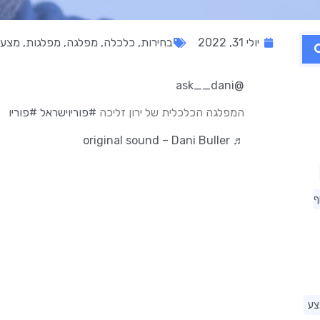
יולי 31, 2022
בחירות
,
כלכלה
,
מפלגה
,
מפלגות
,
מצע
@ask__dani
המפלגה הכלכלית של ירון זליכה
#פוריוישראל
#פוריו
♬ original sound – Dani Buller
ף
צע