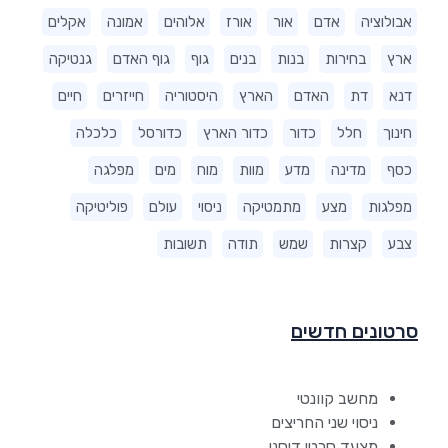
אבולוציה
אדם
אור
אורז
אלוהים
אמונה
אקלים
ארץ
בחירות
בנות
בנים
גוף
גוף האדם
גנטיקה
דנא
דת
האדם
הארץ
היסטוריה
חייזרים
חיים
חינוך
חלל
כדור
כדור הארץ
כדורסל
כלכלה
כסף
מדינה
מדע
מוות
מוח
מים
מפלגה
מפלגות
מצע
מתמטיקה
ניסוי
עולם
פוליטיקה
צבע
קצרות
שמש
תודה
תשובות
סרטונים חדשים
מחשב קוונטי
ניסוי שני החריצים
מצעד סרטי דיסני