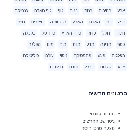
ארץ
בחירות
בנות
בנים
גוף
גוף האדם
גנטיקה
דנא
דת
האדם
הארץ
היסטוריה
חייזרים
חיים
חינוך
חלל
כדור
כדור הארץ
כדורסל
כלכלה
כסף
מדינה
מדע
מוות
מוח
מים
מפלגה
מפלגות
מצע
מתמטיקה
ניסוי
עולם
פוליטיקה
צבע
קצרות
שמש
תודה
תשובות
סרטונים חדשים
מחשב קוונטי
ניסוי שני החריצים
מצעד סרטי דיסני