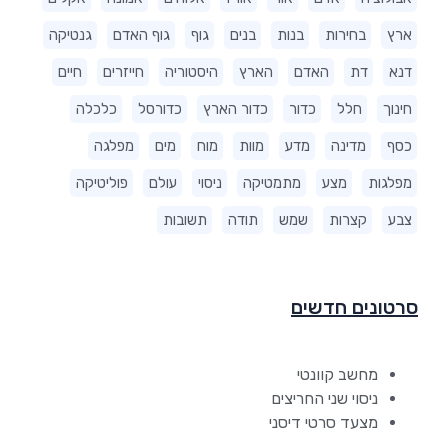
ארץ
בחירות
בנות
בנים
גוף
גוף האדם
גנטיקה
דנא
דת
האדם
הארץ
היסטוריה
חייזרים
חיים
חינוך
חלל
כדור
כדור הארץ
כדורסל
כלכלה
כסף
מדינה
מדע
מוות
מוח
מים
מפלגה
מפלגות
מצע
מתמטיקה
ניסוי
עולם
פוליטיקה
צבע
קצרות
שמש
תודה
תשובות
סרטונים חדשים
מחשב קוונטי
ניסוי שני החריצים
מצעד סרטי דיסני