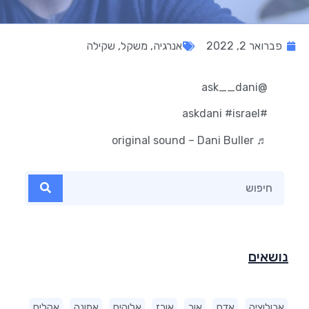
פברואר 2, 2022
אנרגיה
,
משקל
,
שקילה
@ask__dani
#israel
#askdani
♬ original sound – Dani Buller
נושאים
אבולוציה
אדם
אור
אורז
אלוהים
אמונה
אקלים