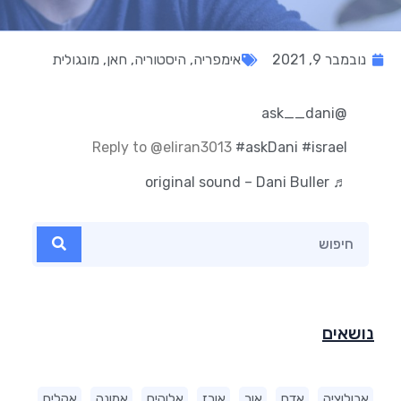
נובמבר 9, 2021
אימפריה
,
היסטוריה
,
חאן
,
מונגולית
@ask__dani
Reply to @eliran3013
#askDani
#israel
♬ original sound – Dani Buller
נושאים
אבולוציה
אדם
אור
אורז
אלוהים
אמונה
אקלים