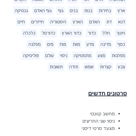
ארץ
בחירות
בנות
בנים
גוף
גוף האדם
גנטיקה
דנא
דת
האדם
הארץ
היסטוריה
חייזרים
חיים
חינוך
חלל
כדור
כדור הארץ
כדורסל
כלכלה
כסף
מדינה
מדע
מוות
מוח
מים
מפלגה
מפלגות
מצע
מתמטיקה
ניסוי
עולם
פוליטיקה
צבע
קצרות
שמש
תודה
תשובות
סרטונים חדשים
מחשב קוונטי
ניסוי שני החריצים
מצעד סרטי דיסני