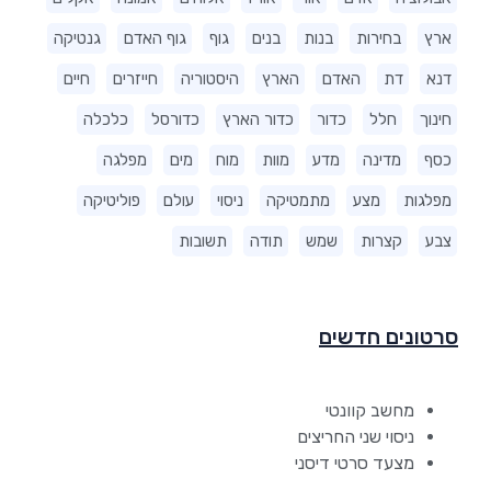
ארץ
בחירות
בנות
בנים
גוף
גוף האדם
גנטיקה
דנא
דת
האדם
הארץ
היסטוריה
חייזרים
חיים
חינוך
חלל
כדור
כדור הארץ
כדורסל
כלכלה
כסף
מדינה
מדע
מוות
מוח
מים
מפלגה
מפלגות
מצע
מתמטיקה
ניסוי
עולם
פוליטיקה
צבע
קצרות
שמש
תודה
תשובות
סרטונים חדשים
מחשב קוונטי
ניסוי שני החריצים
מצעד סרטי דיסני