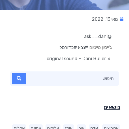
מאי 13, 2022
@ask__dani
ג'ייסון טייטום
#נבא
#כדורסל
♬ original sound – Dani Buller
נושאים
אבולוציה
אדם
אור
אורז
אלוהים
אמונה
אקלים