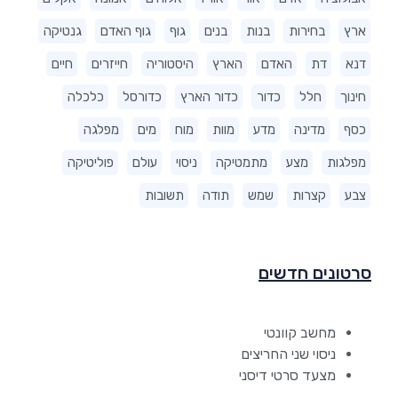
ארץ
בחירות
בנות
בנים
גוף
גוף האדם
גנטיקה
דנא
דת
האדם
הארץ
היסטוריה
חייזרים
חיים
חינוך
חלל
כדור
כדור הארץ
כדורסל
כלכלה
כסף
מדינה
מדע
מוות
מוח
מים
מפלגה
מפלגות
מצע
מתמטיקה
ניסוי
עולם
פוליטיקה
צבע
קצרות
שמש
תודה
תשובות
סרטונים חדשים
מחשב קוונטי
ניסוי שני החריצים
מצעד סרטי דיסני