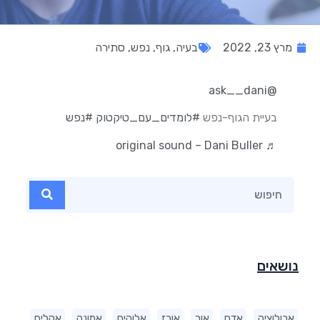
מרץ 23, 2022
בעיה
,
גוף
,
נפש
,
סתירה
@ask__dani
בעיית הגוף-נפש
#לומדים_עם_טיקטוק
#נפש
♬ original sound – Dani Buller
נושאים
אבולוציה
אדם
אור
אורז
אלוהים
אמונה
אקלים