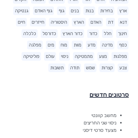
ארץ
בחירות
בנות
בנים
גוף
גוף האדם
גנטיקה
דנא
דת
האדם
הארץ
היסטוריה
חייזרים
חיים
חינוך
חלל
כדור
כדור הארץ
כדורסל
כלכלה
כסף
מדינה
מדע
מוות
מוח
מים
מפלגה
מפלגות
מצע
מתמטיקה
ניסוי
עולם
פוליטיקה
צבע
קצרות
שמש
תודה
תשובות
סרטונים חדשים
מחשב קוונטי
ניסוי שני החריצים
מצעד סרטי דיסני