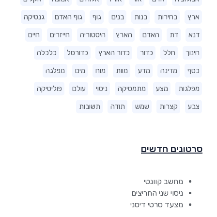
ארץ
בחירות
בנות
בנים
גוף
גוף האדם
גנטיקה
דנא
דת
האדם
הארץ
היסטוריה
חייזרים
חיים
חינוך
חלל
כדור
כדור הארץ
כדורסל
כלכלה
כסף
מדינה
מדע
מוות
מוח
מים
מפלגה
מפלגות
מצע
מתמטיקה
ניסוי
עולם
פוליטיקה
צבע
קצרות
שמש
תודה
תשובות
סרטונים חדשים
מחשב קוונטי
ניסוי שני החריצים
מצעד סרטי דיסני