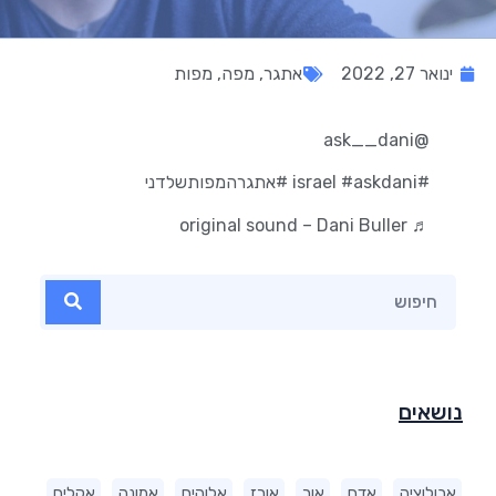
ינואר 27, 2022
אתגר
,
מפה
,
מפות
@ask__dani
#israel
#askdani
#אתגרהמפותשלדני
♬ original sound – Dani Buller
נושאים
אבולוציה
אדם
אור
אורז
אלוהים
אמונה
אקלים