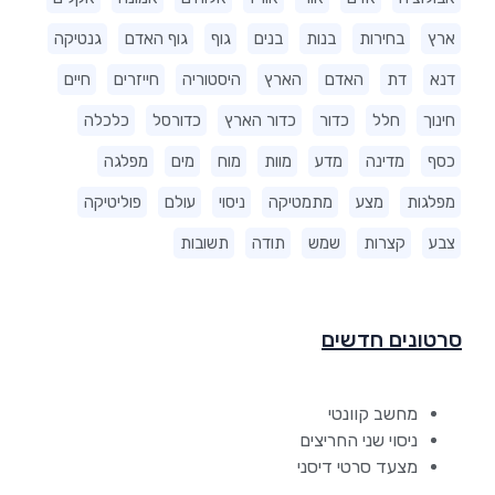
ארץ
בחירות
בנות
בנים
גוף
גוף האדם
גנטיקה
דנא
דת
האדם
הארץ
היסטוריה
חייזרים
חיים
חינוך
חלל
כדור
כדור הארץ
כדורסל
כלכלה
כסף
מדינה
מדע
מוות
מוח
מים
מפלגה
מפלגות
מצע
מתמטיקה
ניסוי
עולם
פוליטיקה
צבע
קצרות
שמש
תודה
תשובות
סרטונים חדשים
מחשב קוונטי
ניסוי שני החריצים
מצעד סרטי דיסני