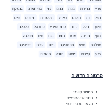
ארץ
בחירות
בנות
בנים
גוף
גוף האדם
גנטיקה
דנא
דת
האדם
הארץ
היסטוריה
חייזרים
חיים
חינוך
חלל
כדור
כדור הארץ
כדורסל
כלכלה
כסף
מדינה
מדע
מוות
מוח
מים
מפלגה
מפלגות
מצע
מתמטיקה
ניסוי
עולם
פוליטיקה
צבע
קצרות
שמש
תודה
תשובות
סרטונים חדשים
מחשב קוונטי
ניסוי שני החריצים
מצעד סרטי דיסני