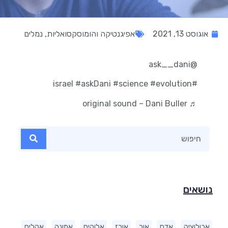
אוגוסט 13, 2021
אפיגנטיקה והומוסקסואליות
,
נמלים
@ask__dani
#askDani
#science
#evolution
#israel
♬ original sound – Dani Buller
נושאים
אבולוציה
אדם
אור
אורז
אלוהים
אמונה
אקלים