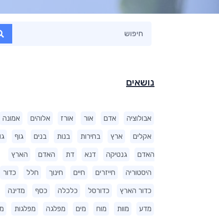
נושאים
אבולוציה
אדם
אור
אורז
אלוהים
אמונה
אקלים
ארץ
בחירות
בנות
בנים
גוף
גו
האדם
גנטיקה
דנא
דת
האדם
הארץ
היסטוריה
חייזרים
חיים
חינוך
חלל
כדור
כדור הארץ
כדורסל
כלכלה
כסף
מדינה
מדע
מוות
מוח
מים
מפלגה
מפלגות
מ