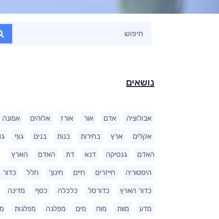
נושאים
אבולוציה
אדם
אור
אורז
אלוהים
אמונה
אקלים
ארץ
בחירות
בנות
בנים
גוף
גו
האדם
גנטיקה
דנא
דת
האדם
הארץ
היסטוריה
חייזרים
חיים
חינוך
חלל
כדור
כדור הארץ
כדורסל
כלכלה
כסף
מדינה
מדע
מוות
מוח
מים
מפלגה
מפלגות
מ