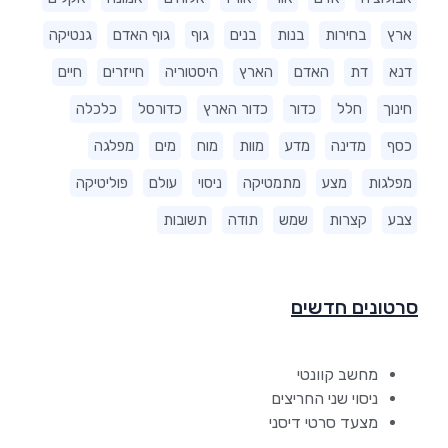
ארץ
בחירות
בנות
בנים
גוף
גוף האדם
גנטיקה
דנא
דת
האדם
הארץ
היסטוריה
חייזרים
חיים
חינוך
חלל
כדור
כדור הארץ
כדורסל
כלכלה
כסף
מדינה
מדע
מוות
מוח
מים
מפלגה
מפלגות
מצע
מתמטיקה
ניסוי
עולם
פוליטיקה
צבע
קצרות
שמש
תודה
תשובות
סרטונים חדשים
מחשב קוונטי
ניסוי שני החריצים
מצעד סרטי דיסני