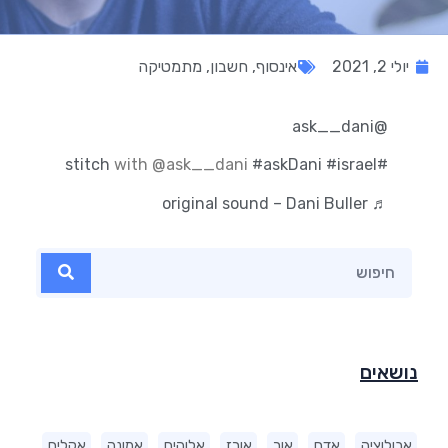
יולי 2, 2021
אינסוף
,
חשבון
,
מתמטיקה
@ask__dani
with @ask__dani
#askDani
#israel
#stitch
♬ original sound – Dani Buller
נושאים
אבולוציה
אדם
אור
אורז
אלוהים
אמונה
אקלים