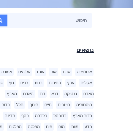
נושאים
אבולוציה
אדם
אור
אורז
אלוהים
אמונה
אקלים
ארץ
בחירות
בנות
בנים
גוף
גו
האדם
גנטיקה
דנא
דת
האדם
הארץ
היסטוריה
חייזרים
חיים
חינוך
חלל
כדור
כדור הארץ
כדורסל
כלכלה
כסף
מדינה
מדע
מוות
מוח
מים
מפלגה
מפלגות
מ