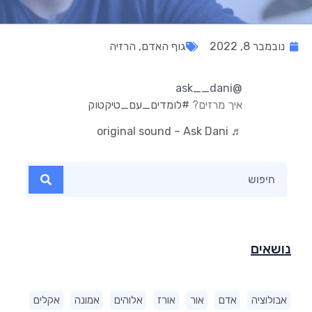
נובמבר 8, 2022
גוף האדם
,
הרזיה
@ask__dani
איך מרזים?
#לומדים_עם_טיקטוק
♬ original sound – Ask Dani
נושאים
אבולוציה
אדם
אור
אורז
אלוהים
אמונה
אקלים