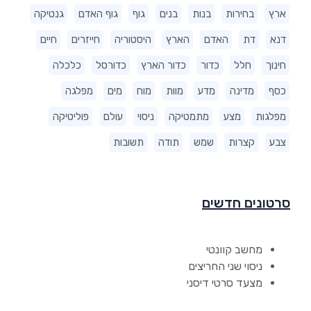
ארץ
בחירות
בנות
בנים
גוף
גוף האדם
גנטיקה
דנא
דת
האדם
הארץ
היסטוריה
חייזרים
חיים
חינוך
חלל
כדור
כדור הארץ
כדורסל
כלכלה
כסף
מדינה
מדע
מוות
מוח
מים
מפלגה
מפלגות
מצע
מתמטיקה
ניסוי
עולם
פוליטיקה
צבע
קצרות
שמש
תודה
תשובות
סרטונים חדשים
מחשב קוונטי
ניסוי שני החריצים
מצעד סרטי דיסני