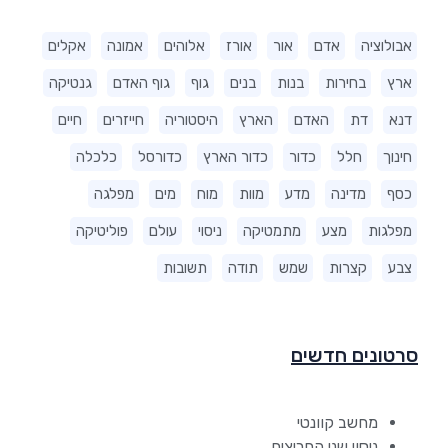
אבולוציה
אדם
אור
אורז
אלוהים
אמונה
אקלים
ארץ
בחירות
בנות
בנים
גוף
גוף האדם
גנטיקה
דנא
דת
האדם
הארץ
היסטוריה
חייזרים
חיים
חינוך
חלל
כדור
כדור הארץ
כדורסל
כלכלה
כסף
מדינה
מדע
מוות
מוח
מים
מפלגה
מפלגות
מצע
מתמטיקה
ניסוי
עולם
פוליטיקה
צבע
קצרות
שמש
תודה
תשובות
סרטונים חדשים
מחשב קוונטי
ניסוי שני החריצים