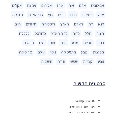
אבולוציה
אדם
אור
אורז
אלוהים
אמונה
אקלים
ארץ
בחירות
בנות
בנים
גוף
גוף האדם
גנטיקה
דנא
דת
האדם
הארץ
היסטוריה
חייזרים
חיים
חינוך
חלל
כדור
כדור הארץ
כדורסל
כלכלה
כסף
מדינה
מדע
מוות
מוח
מים
מפלגה
מפלגות
מצע
מתמטיקה
ניסוי
עולם
פוליטיקה
צבע
קצרות
שמש
תודה
תשובות
סרטונים חדשים
מחשב קוונטי
ניסוי שני החריצים
מצעד סרטי דיסני