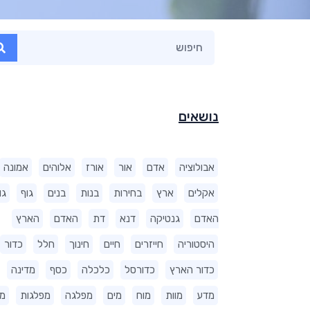
נושאים
אבולוציה
אדם
אור
אורז
אלוהים
אמונה
אקלים
ארץ
בחירות
בנות
בנים
גוף
גו
האדם
גנטיקה
דנא
דת
האדם
הארץ
היסטוריה
חייזרים
חיים
חינוך
חלל
כדור
כדור הארץ
כדורסל
כלכלה
כסף
מדינה
מדע
מוות
מוח
מים
מפלגה
מפלגות
מ