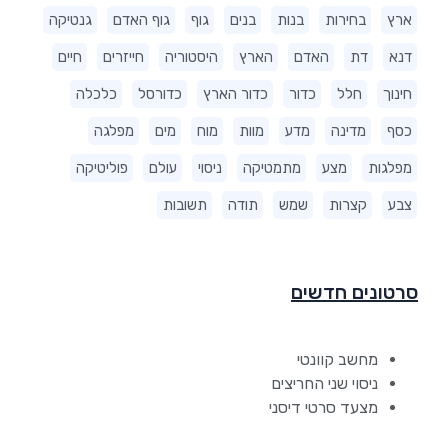
ארץ
בחירות
בנות
בנים
גוף
גוף האדם
גנטיקה
דנא
דת
האדם
הארץ
היסטוריה
חייזרים
חיים
חינוך
חלל
כדור
כדור הארץ
כדורסל
כלכלה
כסף
מדינה
מדע
מוות
מוח
מים
מפלגה
מפלגות
מצע
מתמטיקה
ניסוי
עולם
פוליטיקה
צבע
קצרות
שמש
תודה
תשובות
סרטונים חדשים
מחשב קוונטי
ניסוי שני החריצים
מצעד סרטי דיסני