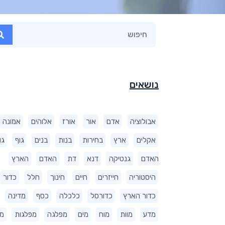
נושאים
אבולוציה
אדם
אור
אורז
אלוהים
אמונה
אקלים
ארץ
בחירות
בנות
בנים
גוף
גו
האדם
גנטיקה
דנא
דת
האדם
הארץ
היסטוריה
חייזרים
חיים
חינוך
חלל
כדור
כדור הארץ
כדורסל
כלכלה
כסף
מדינה
מדע
מוות
מוח
מים
מפלגה
מפלגות
מ