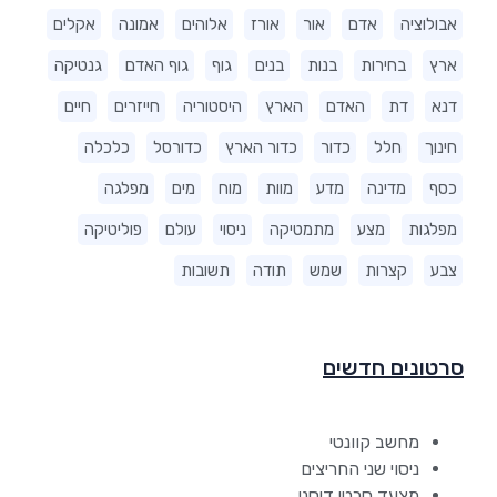
אבולוציה
אדם
אור
אורז
אלוהים
אמונה
אקלים
ארץ
בחירות
בנות
בנים
גוף
גוף האדם
גנטיקה
דנא
דת
האדם
הארץ
היסטוריה
חייזרים
חיים
חינוך
חלל
כדור
כדור הארץ
כדורסל
כלכלה
כסף
מדינה
מדע
מוות
מוח
מים
מפלגה
מפלגות
מצע
מתמטיקה
ניסוי
עולם
פוליטיקה
צבע
קצרות
שמש
תודה
תשובות
סרטונים חדשים
מחשב קוונטי
ניסוי שני החריצים
מצעד סרטי דיסני