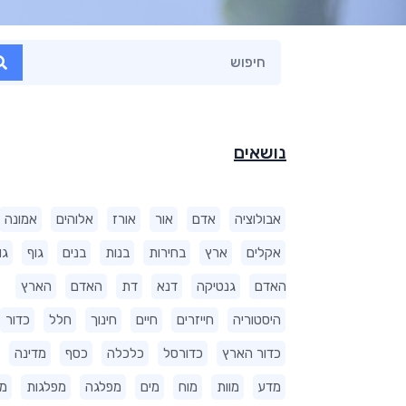
נושאים
אבולוציה
אדם
אור
אורז
אלוהים
אמונה
אקלים
ארץ
בחירות
בנות
בנים
גוף
גו
האדם
גנטיקה
דנא
דת
האדם
הארץ
היסטוריה
חייזרים
חיים
חינוך
חלל
כדור
כדור הארץ
כדורסל
כלכלה
כסף
מדינה
מדע
מוות
מוח
מים
מפלגה
מפלגות
מ