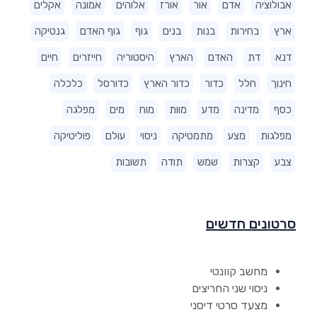
אבולוציה
אדם
אור
אורז
אלוהים
אמונה
אקלים
ארץ
בחירות
בנות
בנים
גוף
גוף האדם
גנטיקה
דנא
דת
האדם
הארץ
היסטוריה
חייזרים
חיים
חינוך
חלל
כדור
כדור הארץ
כדורסל
כלכלה
כסף
מדינה
מדע
מוות
מוח
מים
מפלגה
מפלגות
מצע
מתמטיקה
ניסוי
עולם
פוליטיקה
צבע
קצרות
שמש
תודה
תשובות
סרטונים חדשים
מחשב קוונטי
ניסוי שני החריצים
מצעד סרטי דיסני