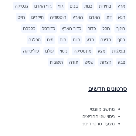
ארץ
בחירות
בנות
בנים
גוף
גוף האדם
גנטיקה
דנא
דת
האדם
הארץ
היסטוריה
חייזרים
חיים
חינוך
חלל
כדור
כדור הארץ
כדורסל
כלכלה
כסף
מדינה
מדע
מוות
מוח
מים
מפלגה
מפלגות
מצע
מתמטיקה
ניסוי
עולם
פוליטיקה
צבע
קצרות
שמש
תודה
תשובות
סרטונים חדשים
מחשב קוונטי
ניסוי שני החריצים
מצעד סרטי דיסני