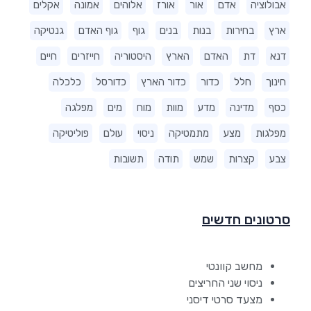
אבולוציה
אדם
אור
אורז
אלוהים
אמונה
אקלים
ארץ
בחירות
בנות
בנים
גוף
גוף האדם
גנטיקה
דנא
דת
האדם
הארץ
היסטוריה
חייזרים
חיים
חינוך
חלל
כדור
כדור הארץ
כדורסל
כלכלה
כסף
מדינה
מדע
מוות
מוח
מים
מפלגה
מפלגות
מצע
מתמטיקה
ניסוי
עולם
פוליטיקה
צבע
קצרות
שמש
תודה
תשובות
סרטונים חדשים
מחשב קוונטי
ניסוי שני החריצים
מצעד סרטי דיסני