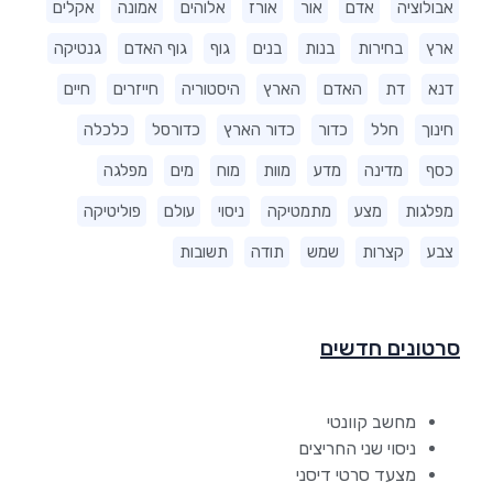
אבולוציה
אדם
אור
אורז
אלוהים
אמונה
אקלים
ארץ
בחירות
בנות
בנים
גוף
גוף האדם
גנטיקה
דנא
דת
האדם
הארץ
היסטוריה
חייזרים
חיים
חינוך
חלל
כדור
כדור הארץ
כדורסל
כלכלה
כסף
מדינה
מדע
מוות
מוח
מים
מפלגה
מפלגות
מצע
מתמטיקה
ניסוי
עולם
פוליטיקה
צבע
קצרות
שמש
תודה
תשובות
סרטונים חדשים
מחשב קוונטי
ניסוי שני החריצים
מצעד סרטי דיסני