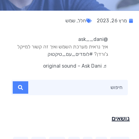
מרץ 26, 2023
חלל
,
שמש
@ask__dani
איך נראית מערכת השמש ואיך זה קשור למייקל
ג'ורדן?
#לומדים_עם_טיקטוק
♬ original sound – Ask Dani
נושאים