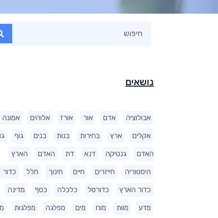
נושאים
אבולוציה
אדם
אור
אורז
אלוהים
אמונה
אקלים
ארץ
בחירות
בנות
בנים
גוף
גו
האדם
גנטיקה
דנא
דת
האדם
הארץ
היסטוריה
חייזרים
חיים
חינוך
חלל
כדור
כדור הארץ
כדורסל
כלכלה
כסף
מדינה
מדע
מוות
מוח
מים
מפלגה
מפלגות
מ