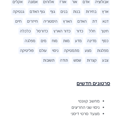
אבולוציה
אדם
אור
אורז
אלוהים
אמונה
אקלים
ארץ
בחירות
בנות
בנים
גוף
גוף האדם
גנטיקה
דנא
דת
האדם
הארץ
היסטוריה
חייזרים
חיים
חינוך
חלל
כדור
כדור הארץ
כדורסל
כלכלה
כסף
מדינה
מדע
מוות
מוח
מים
מפלגה
מפלגות
מצע
מתמטיקה
ניסוי
עולם
פוליטיקה
צבע
קצרות
שמש
תודה
תשובות
סרטונים חדשים
מחשב קוונטי
ניסוי שני החריצים
מצעד סרטי דיסני