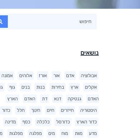
נושאים
אבולוציה
אדם
אור
אורז
אלוהים
אמונה
אקלים
ארץ
בחירות
בנות
בנים
גוף
גו
האדם
גנטיקה
דנא
דת
האדם
הארץ
היסטוריה
חייזרים
חיים
חינוך
חלל
כדור
כדור הארץ
כדורסל
כלכלה
כסף
מדינה
מדע
מוות
מוח
מים
מפלגה
מפלגות
מ