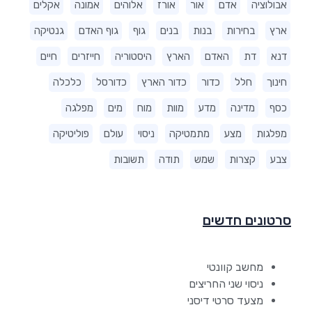
אבולוציה
אדם
אור
אורז
אלוהים
אמונה
אקלים
ארץ
בחירות
בנות
בנים
גוף
גוף האדם
גנטיקה
דנא
דת
האדם
הארץ
היסטוריה
חייזרים
חיים
חינוך
חלל
כדור
כדור הארץ
כדורסל
כלכלה
כסף
מדינה
מדע
מוות
מוח
מים
מפלגה
מפלגות
מצע
מתמטיקה
ניסוי
עולם
פוליטיקה
צבע
קצרות
שמש
תודה
תשובות
סרטונים חדשים
מחשב קוונטי
ניסוי שני החריצים
מצעד סרטי דיסני